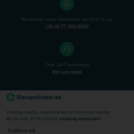
U kunt ons dan altijd bellen of emailen.&nbsp;
Thuiswinkel waarborg Dierapotheker.nl is
gecertificeerd door de Stichting Certificering
WhatsApp: ma-vr bereikbaar van 9 tot 17 uur
Thuiswinkel Waarborg. Dit betekent dat&nbsp;onze
+31 (0) 77 303 0067
werkwijze en gehanteerde voorwaarden jaarlijks
worden gecontroleerd op conformiteit met relevante
wet- en regelgeving en de Gedragsregels Thuiswinkel
Waarborg van Thuiswinkel.org. U vindt hier ons
actuele&nbsp;Thuiswinkel Waarborg Certificaat.&nbsp;
Chat: 24/7 bereikbaar
Stel uw vraag
Voeding, snacks, supplementen en meer voor uw dier.
Ma-Za voor 20:00 besteld:
vandaag verzonden*.