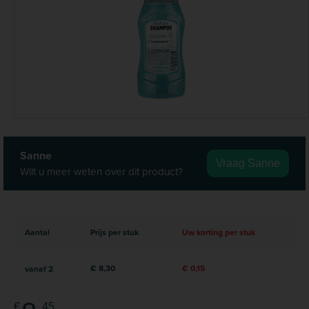
Sanne
Vraag Sanne
Wilt u meer weten over dit product?
Aantal
Prijs per stuk
Uw korting per stuk
€ 8,30
€ 0,15
vanaf
2
€
45