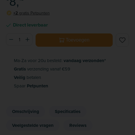
8,
+2
gratis Petpunten
P
Direct leverbaar
Producthoeveelheid: Voer de gewenste hoeveelheid in of ge
Toevoegen
Ma-Za voor 20u besteld:
vandaag verzonden*
Gratis
verzending vanaf €59
Veilig
betalen
Spaar
Petpunten
Omschrijving
Specificaties
Veelgestelde vragen
Reviews