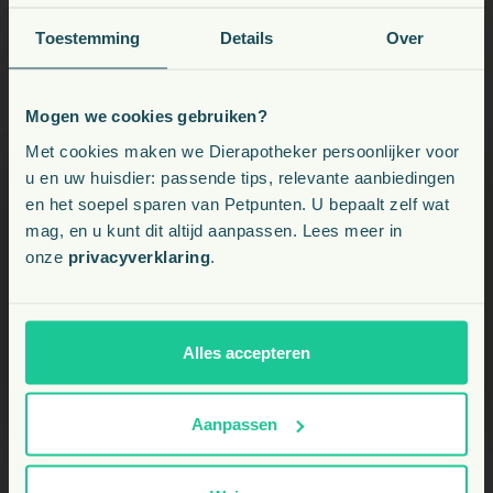
Kan ik deze shampoo ook gebruiken bij honden
Toestemming
Details
Over
met een gevoelige huid?
Mogen we cookies gebruiken?
Voeding, snacks, supplementen en meer voor uw dier
Met cookies maken we Dierapotheker persoonlijker voor
u en uw huisdier: passende tips, relevante aanbiedingen
en het soepel sparen van Petpunten. U bepaalt zelf wat
Kies uw land:
mag, en u kunt dit altijd aanpassen. Lees meer in
onze
privacyverklaring
.
BE
NL
Alles accepteren
Aanpassen