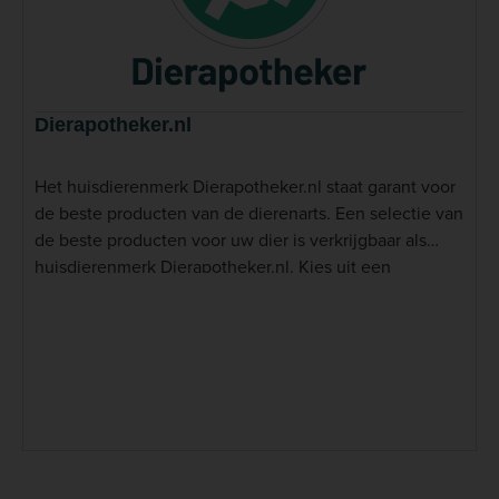
Dierapotheker.nl
Het huisdierenmerk Dierapotheker.nl staat garant voor
de beste producten van de dierenarts. Een selectie van
de beste producten voor uw dier is verkrijgbaar als
huisdierenmerk Dierapotheker.nl. Kies uit een
uitgebreid assortiment bijzonder smakelijke snacks
voor uw huisdier. Bijvoorbeeld de&nbsp;hypoallergene
kluifjes. Onder Dierapotheker.nl worden steeds meer
producten voor uw dier beschikbaar gesteld. De
ontwikkeling van het huisdierenmerk Dierapotheker.nl
assortiment is o.a. gebaseerd op ervaringen in onze
klinieken. Wat is Dierapotheker.nl? Dierapotheker.nl is
onderdeel van&nbsp;&eacute;&eacute;n van de