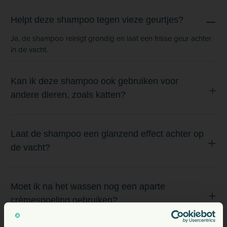
Helpt deze shampoo tegen vieze geurtjes?
Ja, de shampoo reinigt grondig en laat een frisse geur achter
in de vacht.
Kan ik deze shampoo ook gebruiken voor
andere dieren, zoals katten?
Laat de shampoo een glanzend effect achter op
de vacht?
Moet ik na het wassen nog een aparte
crèmespoeling gebruiken?