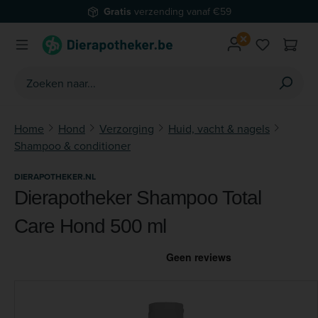
Gratis
verzending vanaf €59
Ga naar de hoofdinhoud
Je hebt 0 
Home
Hond
Verzorging
Huid, vacht & nagels
Shampoo & conditioner
DIERAPOTHEKER.NL
Dierapotheker Shampoo Total
Care Hond 500 ml
Afbeeldingengalerij overslaan