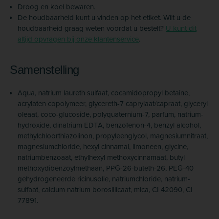
Droog en koel bewaren.
De houdbaarheid kunt u vinden op het etiket. Wilt u de
houdbaarheid graag weten voordat u bestelt?
U kunt dit
altijd opvragen bij onze klantenservice
.
Samenstelling
Aqua, natrium laureth sulfaat, cocamido­propyl betaine,
acrylaten copolymeer, glycereth-7 caprylaat/­capraat, glyceryl
oleaat, coco-glucoside, polyquaternium-7, parfum, natrium­
hydroxide, dinatrium EDTA, benzofenon-4, benzyl alcohol,
methylchloor­thiazolinon, propyleen­glycol, magnesium­nitraat,
magnesium­chloride, hexyl cinnamal, limoneen, glycine,
natrium­benzoaat, ethylhexyl methoxy­cinnamaat, butyl
methoxy­dibenzoyl­methaan, PPG-26-buteth-26, PEG-40
gehydrogeneerde ricinusolie, natrium­chloride, natrium­
sulfaat, calcium natrium borosillicaat, mica, CI 42090, CI
77891.