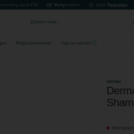
erzending vanaf €59
Veilig
betalen
Spaar
Petpunten
gen
Petpuntenwinkel
Tips en advies
DECHRA
DermA
Sham
Niet besch