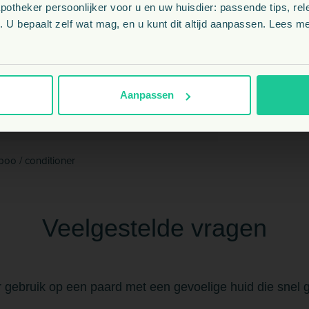
theker persoonlijker voor u en uw huisdier: passende tips, rel
BE
 U bepaalt zelf wat mag, en u kunt dit altijd aanpassen. Lees me
NL
Aanpassen
en vacht
oo / conditioner
Veelgestelde vragen
gebruik op een paard met een gevoelige huid die snel g