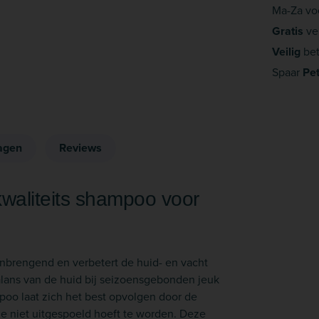
Ma-Za vo
Gratis
ve
Veilig
bet
Spaar
Pe
agen
Reviews
waliteits shampoo voor
nbrengend en verbetert de huid- en vacht
alans van de huid bij seizoens­gebonden jeuk
poo laat zich het best opvolgen door de
ie niet uitgespoeld hoeft te worden. Deze