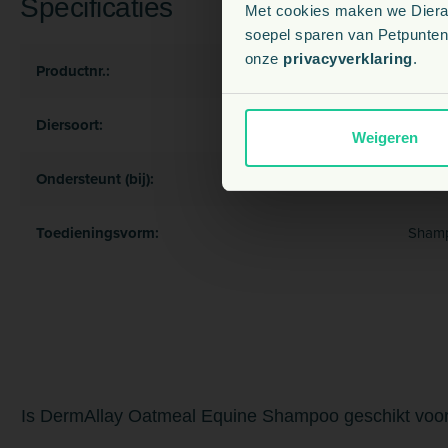
Specificaties
Met cookies maken we Dierapo
soepel sparen van Petpunten.
onze
privacyverklaring
.
Productnr.:
6911
Diersoort:
Paard
Weigeren
Ondersteunt (bij):
Huid 
Toedieningsvorm:
Shamp
Is DermAllay Oatmeal Equine Shampoo geschikt voor 