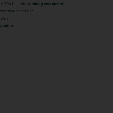
or 20u besteld:
vandaag verzonden*
rzending vanaf €59
alen
tpunten