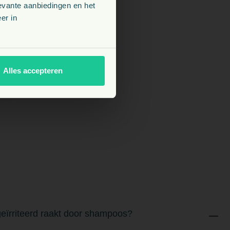
evante aanbiedingen en het
er in
Alles accepteren
eïrriteerd raakt door shampoos?