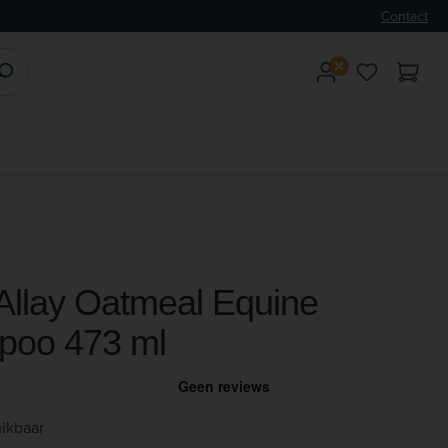
Contact
Je hebt 0 
llay Oatmeal Equine
poo 473 ml
ikbaar