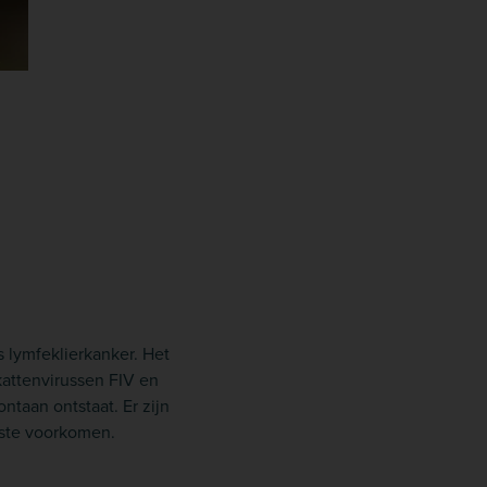
 lymfeklierkanker. Het
kattenvirussen FIV en
ntaan ontstaat. Er zijn
este voorkomen.