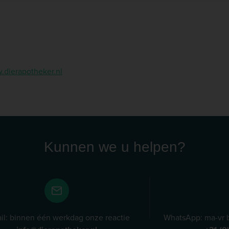
dierapotheker.nl
Kunnen we u helpen?
il: binnen één werkdag onze reactie
WhatsApp: ma-vr b