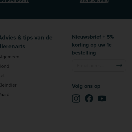
) 77 303 0067
Stel uw vraag
Advies & tips van de
Nieuwsbrief + 5%
korting op uw 1e
dierenarts
bestelling
Algemeen
Hond
Kat
Kleindier
Volg ons op
Paard