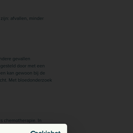
jn: afvallen, minder
ndere gevallen
 gesteld door met een
s en kan gewoon bij de
zocht. Met bloedonderzoek
is chemotherapie. In
 misselijkheid, diarree of