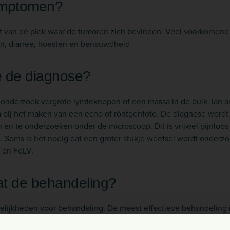
symptomen?
van de plek waar de tumoren zich bevinden. Veel voorkomend zi
en, diarree, hoesten en benauwdheid
e de diagnose?
nderzoek vergrote lymfeknopen of een massa in de buik. Ian a
bij het maken van een echo of röntgenfoto. De diagnose wordt
 en te onderzoeken onder de microscoop. Dit is vrijwel pijnloo
. Soms is het nodig dat een groter stukje weefsel wordt onder
 en FeLV.
at de behandeling?
gelijkheden voor behandeling. De meest effectieve behandeling 
sen, hebben maar weinig katten (±5%) last van bijwerkingen zoals