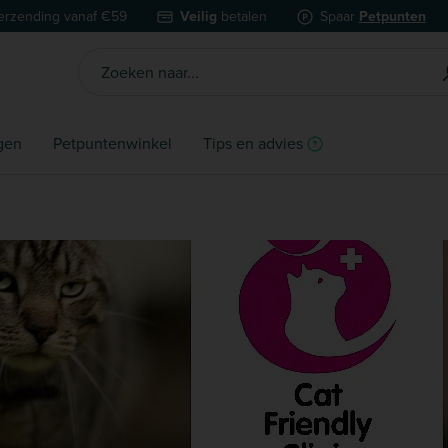
erzending vanaf €59
Veilig
betalen
Spaar
Petpunten
gen
Petpuntenwinkel
Tips en advies