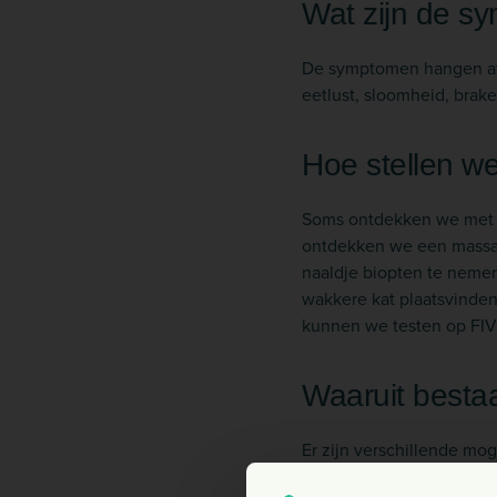
Wat zijn de 
De symptomen hangen af 
eetlust, sloomheid, brak
Hoe stellen w
Soms ontdekken we met o
ontdekken we een massa 
naaldje biopten te nemen
wakkere kat plaatsvinden
kunnen we testen op FIV
Waaruit besta
Er zijn verschillende mo
tegenstelling tot bij men