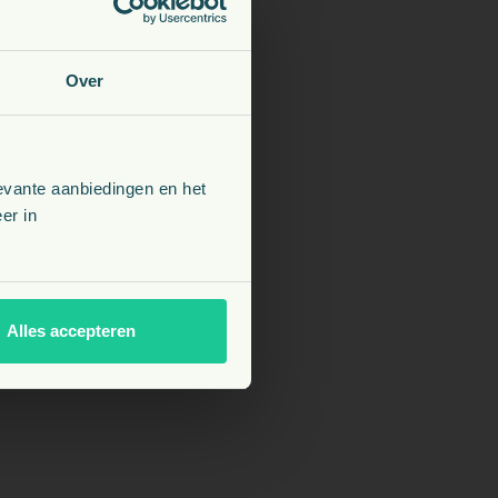
 tijd weer terugkomt.
rgie of bestraling.
Over
 is de verwachte
evante aanbiedingen en het
9 maanden. Ongeveer 20%
er in
Alles accepteren