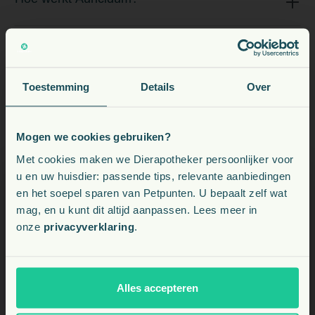
Hoe vaak mag ik Auricidum gebruiken?
Toestemming
Details
Over
Mag ik het oor masseren na het toedienen?
Mogen we cookies gebruiken?
Voeding, snacks, supplementen en meer voor uw dier
Met cookies maken we Dierapotheker persoonlijker voor
Zijn er bijwerkingen bekend?
u en uw huisdier: passende tips, relevante aanbiedingen
en het soepel sparen van Petpunten. U bepaalt zelf wat
Kies uw land:
mag, en u kunt dit altijd aanpassen. Lees meer in
onze
privacyverklaring
.
BE
NL
Alles accepteren