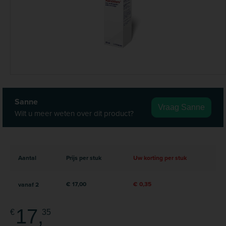
Sanne
Vraag Sanne
Wilt u meer weten over dit product?
Aantal
Prijs per stuk
Uw korting per stuk
€ 17,00
€ 0,35
vanaf
2
17,
€
35