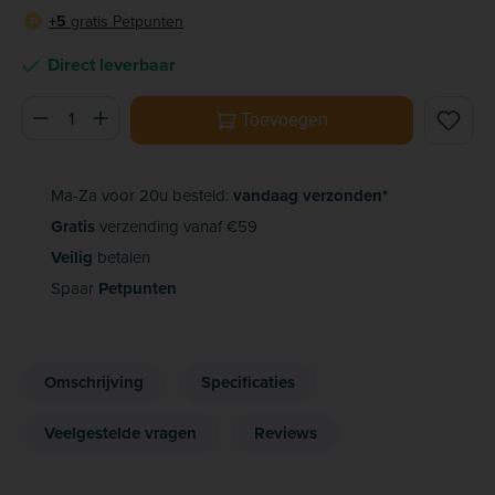
+5
gratis Petpunten
P
Direct leverbaar
Producthoeveelheid: Voer de gewenste hoeveelheid in of ge
Toevoegen
Ma-Za voor 20u besteld:
vandaag verzonden*
Gratis
verzending vanaf €59
Veilig
betalen
Spaar
Petpunten
Omschrijving
Specificaties
Veelgestelde vragen
Reviews