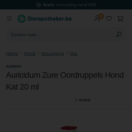
Gratis
verzending vanaf €59
Ga naar de hoofdinhoud
Je hebt 0 
Home
Hond
Verzorging
Oor
ALFASAN
Auricidum Zure Oordruppels Hond
Kat 20 ml
Afbeeldingengalerij overslaan