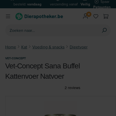
Spaar
besteld:
vandaag
verzending vanaf
Veilig
Ga naar de hoofdinhoud
Petpunten
verzonden*
€59
betalen
Home
Kat
Voeding & snacks
Dieetvoer
VET-CONCEPT
Vet-Concept Sana Buffel
Kattenvoer Natvoer
Afbeeldingengalerij overslaan