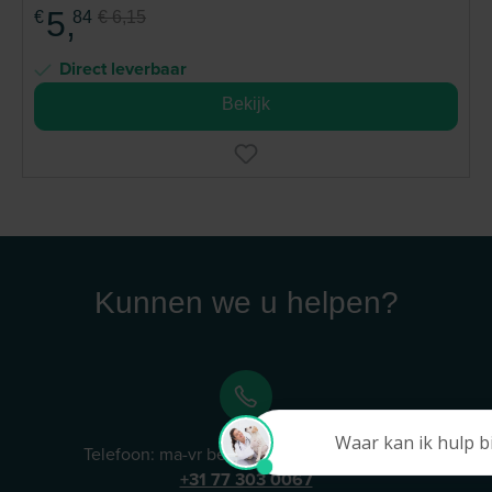
5,
€
84
€ 6,15
Direct leverbaar
Bekijk
Kunnen we u helpen?
Telefoon: ma-vr bereikbaar van 9 tot 13 uur
+31 77 303 0067