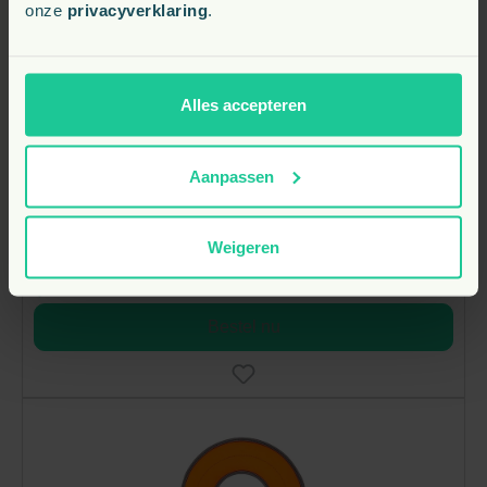
onze
privacyverklaring
.
Alles accepteren
Gratis Catit Snackdispenser Muis Kat
Aanpassen
130
P
Weigeren
Direct leverbaar
Bestel nu