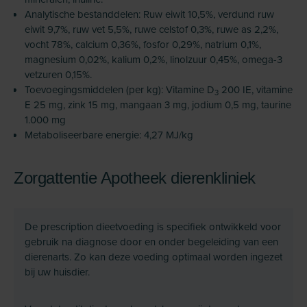
Analytische bestanddelen: Ruw eiwit 10,5%, verdund ruw
eiwit 9,7%, ruw vet 5,5%, ruwe celstof 0,3%, ruwe as 2,2%,
vocht 78%, calcium 0,36%, fosfor 0,29%, natrium 0,1%,
magnesium 0,02%, kalium 0,2%, linolzuur 0,45%, omega-3
vetzuren 0,15%.
Toevoegingsmiddelen (per kg): Vitamine D
200 IE, vitamine
3
E 25 mg, zink 15 mg, mangaan 3 mg, jodium 0,5 mg, taurine
1.000 mg
Metaboliseerbare energie: 4,27 MJ/kg
Zorgattentie Apotheek dierenkliniek
De prescription dieetvoeding is specifiek ontwikkeld voor
gebruik na diagnose door en onder begeleiding van een
dierenarts. Zo kan deze voeding optimaal worden ingezet
bij uw huisdier.