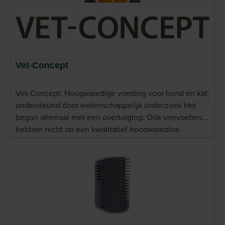
Vet-Concept
Vet-Concept: Hoogwaardige voeding voor hond en kat,
ondersteund door wetenschappelijk onderzoek Het
begon allemaal met een overtuiging: Ook viervoeters
hebben recht op een kwalitatief hoogwaardige,
gezonde en goed verdraaglijke voeding zonder
schadelijke additieven. Vet-Concept staat bekend om
zijn premium, hypoallergene diervoeding voor honden
en katten. Dit Duitse merk wordt veelvuldig
aanbevolen door dierenartsen en gebruikt in
dierenklinieken, vooral vanwege de wetenschappelijk
onderbouwde samenstellingen en de focus op voeding