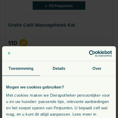
die speciaal is ontwikkeld voor dieren met
voedselintoleranties en allergieën. Het assortiment
biedt verschillende eiwitbronnen, zoals Vet-Concept
Geit, Vet-Concept Paard, Vet-Concept Hert, en Vet-
Gratis Catit Massagehoek Kat
Concept Konijn, die ideaal zijn voor huisdieren met
gevoelige spijsverteringen of allergieën. Lees meer
110
P
Direct leverbaar
Bestel nu
Toestemming
Details
Over
Mogen we cookies gebruiken?
Met cookies maken we Dierapotheker persoonlijker voor
u en uw huisdier: passende tips, relevante aanbiedingen
en het soepel sparen van Petpunten. U bepaalt zelf wat
mag, en u kunt dit altijd aanpassen. Lees meer in