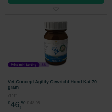
Prins mini korting
-5%
Vet-Concept Agility Gewricht Hond Kat 70
gram
vanaf
46,
€
50
€ 48,95