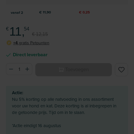
€ 11,90
€ 0,25
vanaf
2
11,
€
54
€ 12,15
+4
gratis Petpunten
P
Direct leverbaar
Producthoeveelheid: Voer de gewenste hoeveelheid in of ge
Toevoegen
Actie:
Nu 5% korting op alle natvoeding in ons assortiment
voor uw hond en kat. Deze korting is al inbegrepen in
de getoonde prijs. Tijd om in te slaan.
*Actie eindigt 16 augustus