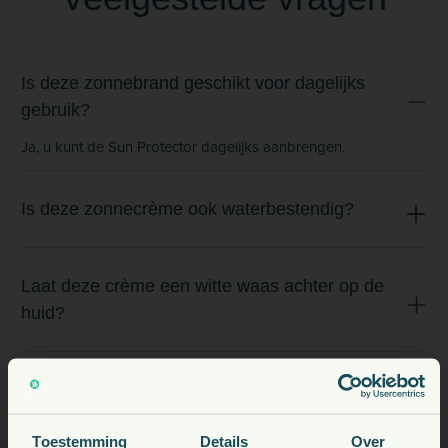
Is deze zonnebrand geschikt voor dagelijks
gebruik?
Ja, u kunt de Sun Protector dagelijks aanbrengen.
Is deze zonnecrème ook waterbestendig?
Laat deze crème een witte waas achter op de
huid?
Is de Sun Protector ook voor andere dieren
geschikt?
Toestemming
Details
Over