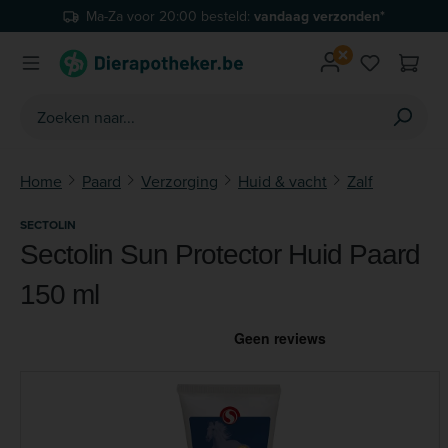
Ma-Za voor 20:00 besteld:
vandaag verzonden*
Ga naar de hoofdinhoud
Je hebt 0 
Home
Paard
Verzorging
Huid & vacht
Zalf
SECTOLIN
Sectolin Sun Protector Huid Paard
150 ml
Afbeeldingengalerij overslaan