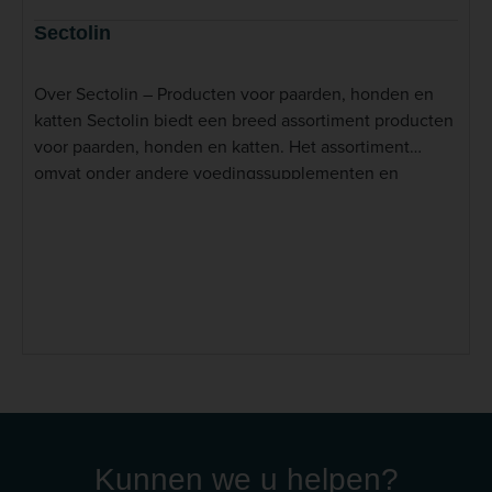
Sectolin
Over Sectolin – Producten voor paarden, honden en
katten Sectolin biedt een breed assortiment producten
voor paarden, honden en katten. Het assortiment
omvat onder andere voedingssupplementen en
verzorgingsproducten voor verschillende toepassingen
binnen de dagelijkse voeding en verzorging van
dieren. Voor paarden heeft Sectolin een uitgebreid
aanbod producten dat aansluit bij onder meer
beweging, spieren, inspanning en herstel. Daarnaast
biedt het merk producten voor honden en katten met
verschillende nutritionele en verzorgingsgerichte
toepassingen. Lees meer
Kunnen we u helpen?