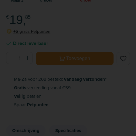
€ 19,45
€ 0,40
vanaf
2
19,
€
85
+6
gratis Petpunten
P
Direct leverbaar
Producthoeveelheid: Voer de gewenste hoeveelheid in of ge
Toevoegen
Ma-Za voor 20u besteld:
vandaag verzonden*
Gratis
verzending vanaf €59
Veilig
betalen
Spaar
Petpunten
Omschrijving
Specificaties