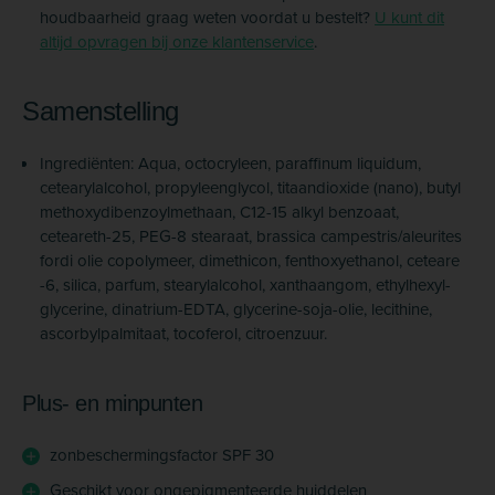
houdbaarheid graag weten voordat u bestelt?
U kunt dit
altijd opvragen bij onze klantenservice
.
Samenstelling
Ingrediënten: Aqua, octocryleen, paraffinum liquidum,
cetearylalcohol, propyleenglycol, titaandioxide (nano), butyl
methoxydibenzoyl­methaan, C12-15 alkyl benzoaat,
ceteareth-25, PEG-8 stearaat, brassica campestris/­aleurites
fordi olie copolymeer, dimethicon, fenthoxyethanol, ceteare
-6, silica, parfum, stearylalcohol, xanthaangom, ethylhexyl­
glycerine, dinatrium-EDTA, glycerine-soja-olie, lecithine,
ascorbylpalmitaat, tocoferol, citroenzuur.
Plus- en minpunten
zonbeschermingsfactor SPF 30
Geschikt voor ongepigmenteerde huiddelen