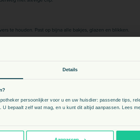
rs te houden. Past op bijna alle bakjes, glazen en blikken.
oeding, snacks, supplementen en meer voor uw dier
Details
Kies uw land:
n?
theker persoonlijker voor u en uw huisdier: passende tips, rel
BE
 U bepaalt zelf wat mag, en u kunt dit altijd aanpassen. Lees me
NL
Aanpassen