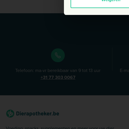
Telefoon: ma-vr bereikbaar van 9 tot 13 uur
E-ma
+31 77 303 0067
Voeding, snacks, supplementen en meer voor uw dier.