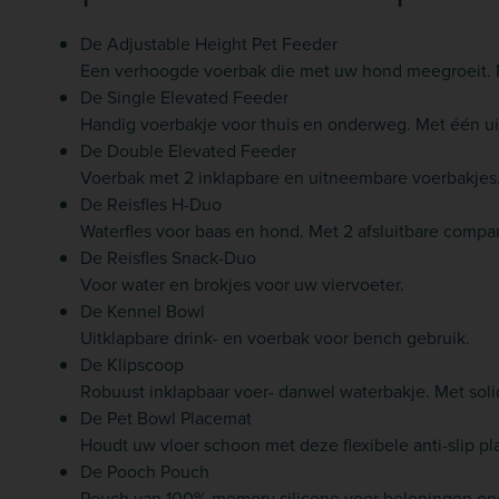
De Adjustable Height Pet Feeder
Een verhoogde voerbak die met uw hond meegroeit. M
De Single Elevated Feeder
Handig voerbakje voor thuis en onderweg. Met één u
De Double Elevated Feeder
Voerbak met 2 inklapbare en uitneembare voerbakjes.
De Reisfles H-Duo
Waterfles voor baas en hond. Met 2 afsluitbare compa
De Reisfles Snack-Duo
Voor water en brokjes voor uw viervoeter.
De Kennel Bowl
Uitklapbare drink- en voerbak voor bench gebruik.
De Klipscoop
Robuust inklapbaar voer- danwel waterbakje. Met soli
De Pet Bowl Placemat
Houdt uw vloer schoon met deze flexibele anti-slip p
De Pooch Pouch
Pouch van 100% memory silicone voor beloningen ond