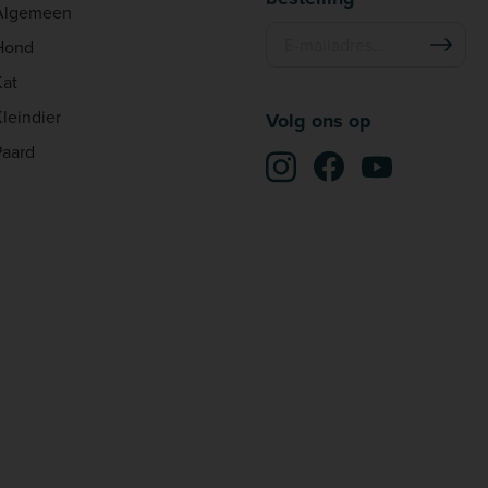
Algemeen
Hond
Kat
Kleindier
Volg ons op
Paard