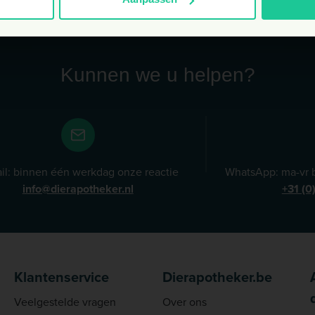
Kunnen we u helpen?
il: binnen één werkdag onze reactie
WhatsApp: ma-vr b
info@dierapotheker.nl
+31 (0
Klantenservice
Dierapotheker.be
Veelgestelde vragen
Over ons