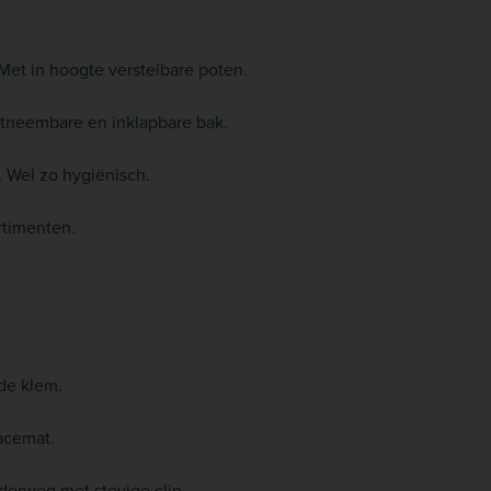
et in hoogte verstelbare poten.
itneembare en inklapbare bak.
 Wel zo hygiënisch.
rtimenten.
de klem.
lacemat.
erweg met stevige clip.