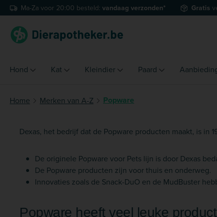
Ma-Za voor 20:00 besteld:
vandaag verzonden*
Gratis
v
naar de hoofdinhoud
Ga naar de zoekopdracht
Ga naar de hoofdnavigatie
Hond
Kat
Kleindier
Paard
Aanbiedin
Popware
Home
Merken van A-Z
Dexas, het bedrijf dat de Popware producten maakt, is in 196
De originele Popware voor Pets lijn is door Dexas be
De Popware producten zijn voor thuis en onderweg.
Innovaties zoals de Snack-DuO en de MudBuster heb
Popware heeft veel leuke produc