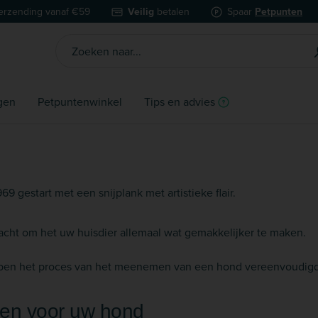
erzending vanaf €59
Veilig
betalen
Spaar
Petpunten
gen
Petpuntenwinkel
Tips en advies
9 gestart met een snijplank met artistieke flair.
dacht om het uw huisdier allemaal wat gemakkelijker te maken.
ben het proces van het meenemen van een hond vereenvoudigd, 
ten voor uw hond