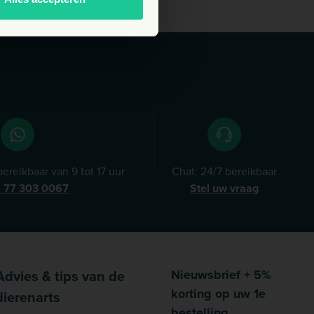
ereikbaar van 9 tot 17 uur
Chat: 24/7 bereikbaar
) 77 303 0067
Stel uw vraag
Advies & tips van de
Nieuwsbrief + 5%
korting op uw 1e
dierenarts
bestelling