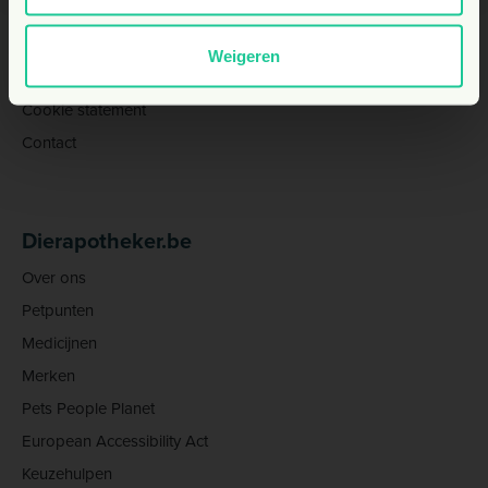
Overeenkomst ontbinden
Algemene voorwaarden
Weigeren
Privacy statement
Cookie statement
Contact
Dierapotheker.be
Over ons
Petpunten
Medicijnen
Merken
Pets People Planet
European Accessibility Act
Keuzehulpen