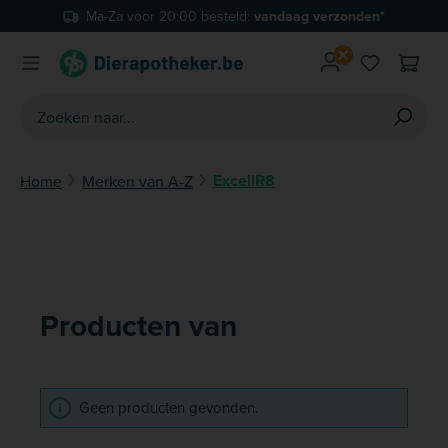
Ma-Za voor 20:00 besteld:
vandaag verzonden*
Ga naar de hoofdinhoud
Je hebt 0 
ExcellR8
Home
Merken van A-Z
Producten van
Geen producten gevonden.