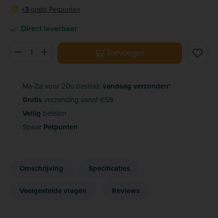
+3
gratis Petpunten
P
Direct leverbaar
Producthoeveelheid: Voer de gewenste hoeveelheid in of ge
Toevoegen
Ma-Za voor 20u besteld:
vandaag verzonden*
Gratis
verzending vanaf €59
Veilig
betalen
Spaar
Petpunten
Omschrijving
Specificaties
Veelgestelde vragen
Reviews