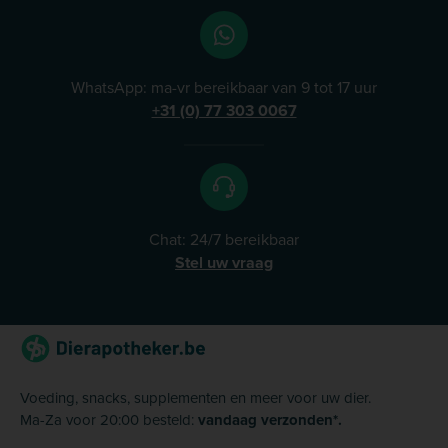
is het mogelijk dat wij niet via de chat bereikbaar zijn.
U kunt ons dan altijd bellen of emailen.&nbsp;
Thuiswinkel waarborg Dierapotheker.nl is
gecertificeerd door de Stichting Certificering
WhatsApp: ma-vr bereikbaar van 9 tot 17 uur
Thuiswinkel Waarborg. Dit betekent dat&nbsp;onze
+31 (0) 77 303 0067
werkwijze en gehanteerde voorwaarden jaarlijks
worden gecontroleerd op conformiteit met relevante
wet- en regelgeving en de Gedragsregels Thuiswinkel
Waarborg van Thuiswinkel.org. U vindt hier ons
actuele&nbsp;Thuiswinkel Waarborg Certificaat.&nbsp;
Chat: 24/7 bereikbaar
Stel uw vraag
Voeding, snacks, supplementen en meer voor uw dier.
Ma-Za voor 20:00 besteld:
vandaag verzonden*.