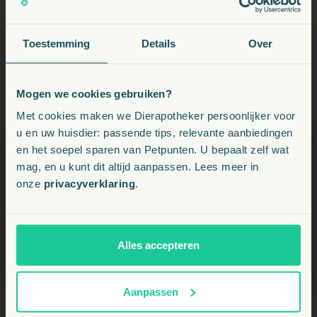
Is deze snack geschikt voor honden die moeten
Toestemming
Details
Over
afvallen?
Mogen we cookies gebruiken?
Voeding, snacks, supplementen en meer voor uw dier
Met cookies maken we Dierapotheker persoonlijker voor
u en uw huisdier: passende tips, relevante aanbiedingen
en het soepel sparen van Petpunten. U bepaalt zelf wat
Kies uw land:
mag, en u kunt dit altijd aanpassen. Lees meer in
onze
privacyverklaring
.
BE
NL
Alles accepteren
Aanpassen