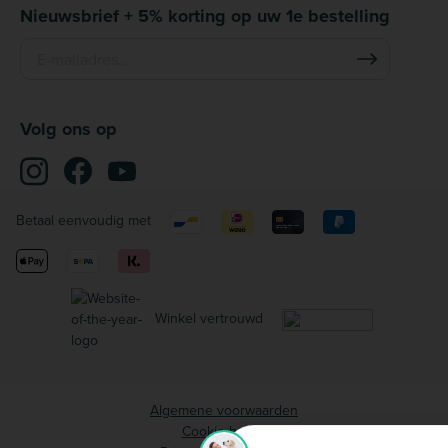
Nieuwsbrief + 5% korting op uw 1e bestelling
Volg ons op
Betaal eenvoudig met
Winkel vertrouwd
Algemene voorwaarden
Cookie beleid