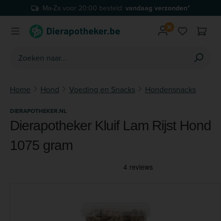
Ma-Za voor 20:00 besteld:
vandaag verzonden*
Ga naar de hoofdinhoud
Je hebt 0 
Home
Hond
Voeding en Snacks
Hondensnacks
DIERAPOTHEKER.NL
Dierapotheker Kluif Lam Rijst Hond
1075 gram
Afbeeldingengalerij overslaan