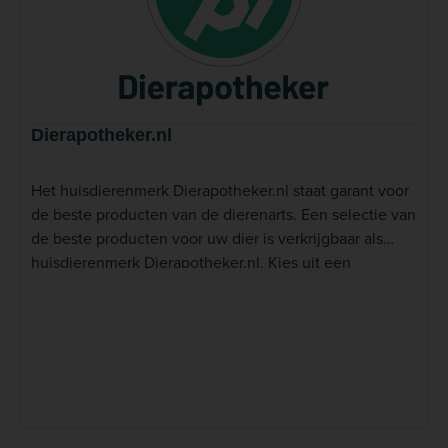
Dierapotheker.nl
Het huisdierenmerk Dierapotheker.nl staat garant voor
de beste producten van de dierenarts. Een selectie van
de beste producten voor uw dier is verkrijgbaar als
huisdierenmerk Dierapotheker.nl. Kies uit een
uitgebreid assortiment bijzonder smakelijke snacks
voor uw huisdier. Bijvoorbeeld de&nbsp;hypoallergene
kluifjes. Onder Dierapotheker.nl worden steeds meer
producten voor uw dier beschikbaar gesteld. De
ontwikkeling van het huisdierenmerk Dierapotheker.nl
assortiment is o.a. gebaseerd op ervaringen in onze
klinieken. Wat is Dierapotheker.nl? Dierapotheker.nl is