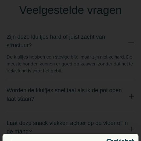
Veelgestelde vragen
Zijn deze kluifjes hard of juist zacht van
structuur?
De kluifjes hebben een stevige bite, maar zijn niet keihard. De
meeste honden kunnen er goed op kauwen zonder dat het te
belastend is voor het gebit.
Worden de kluifjes snel taai als ik de pot open
laat staan?
Laat deze snack vlekken achter op de vloer of in
de mand?