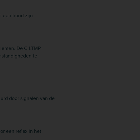
an een hond zijn
oblemen. De C-LTMR-
omstandigheden te
uurd door signalen van de
r een reflex in het