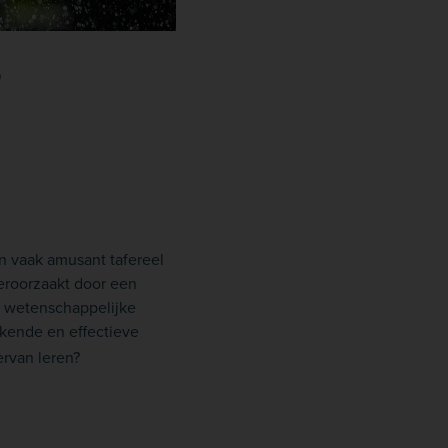
?
n vaak amusant tafereel
veroorzaakt door een
e wetenschappelijke
kkende en effectieve
rvan leren?