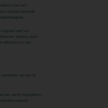
chikken over een
eze receptor bevindt
 waterdruppels.
signaal naar het
udreactie. Dankzij deze
efficiënt is in het
e voordelen op een rij:
t hun vacht verwijderen.
rijheid vergroot.