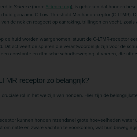
eerd in
(bron:
Science.org
), is gebleken dat honden bes
Science
hun huid genaamd C-Low Threshold Mechanoreceptor (C-LTMR). D
van de nek en reageert op aanraking, trillingen en vocht, zoals
p de huid worden waargenomen, stuurt de C-LTMR-receptor een 
 Dit activeert de spieren die verantwoordelijk zijn voor de sch
en constante en ritmische schudbeweging uitvoeren, die uiterst 
TMR-receptor zo belangrijk?
cruciale rol in het welzijn van honden. Hier zijn de belangrijkst
eceptor kunnen honden razendsnel grote hoeveelheden water ui
t om natte en zware vachten te voorkomen, wat hun bewegingsv