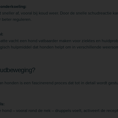
onderkoeling:
t sneller af, vooral bij koud weer. Door de snelle schudreactie k
 beter reguleren.
l:
 natte vacht een hond vatbaarder maken voor ziektes en huidpr
logisch hulpmiddel dat honden helpt om in verschillende weers
hudbeweging?
honden is een fascinerend proces dat tot in detail wordt gest
ls:
 hond – vooral rond de nek – druppels voelt, activeert de recepto