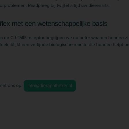
oorproblemen. Raadpleeg bij twijfel altijd uw dierenarts.
eflex met een wetenschappelijke basis
an de C-LTMR-receptor begrijpen we nu beter waarom honden zi
 leek, blijkt een verfijnde biologische reactie die honden helpt
met ons op:
info@dierapotheker.nl