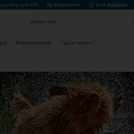
erzending vanaf €59
Veilig
betalen
Spaar
Petpunten
gen
Petpuntenwinkel
Tips en advies