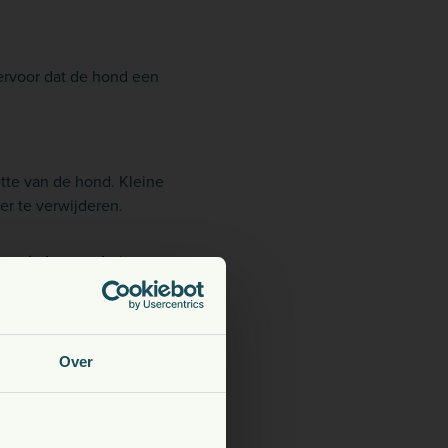
 ervoor dat de hond een
tte van de hond. Kleine
r te verwijderen.
ter in hun vacht
kunnen
Over
aanpassen aan dit