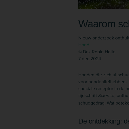
Waarom sch
Nieuw onderzoek onthult 
Hond
© Drs. Robin Holle
7 dec 2024
Honden die zich uitschud
voor hondenliefhebbers. M
speciale receptor in de
tijdschrift
, onthu
Science
schudgedrag. Wat beteke
De ontdekking: 