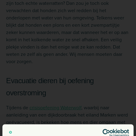
zijn toch echte waterratten? Dan zou je toch ook
verwachten dat honden zich wel redden bij het
onderlopen met water van hun omgeving. Telkens weer
blijkt dat honden een plons en een kort zwempartijtje
zeker kunnen waarderen, maar dat wanneer het er op aan
komt in het kolkende water ze snel afhaken. Een veilig
plekje vinden is dan het enige wat ze kan redden. Dat
weten ze zelf als geen ander. Wij mensen moeten daar
voor zorgen.
Evacuatie dieren bij oefening
overstroming
Tijdens de
crisisoefening Waterwolf
, waarbij naar
aanleiding van een dijkdoorbraak het eiland Marken werd
geëvacueerd, is bekeken hoe mens en dier omgaan met
een dergelijke noodsituatie door overstroming. Deze