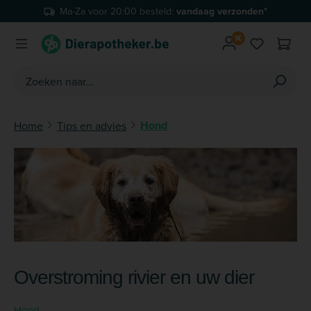
Ma-Za voor 20:00 besteld:
vandaag verzonden*
Ga naar de hoofdinhoud
Je hebt 0 
Hond
Home
Tips en advies
Overstroming rivier en uw dier
Hond