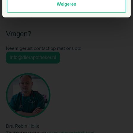
oord. Dat geldt des te meer wanneer u dieren heeft. Zij
Weigeren
zijn compleet afhankelijk van u. Dus overstroming bij
dieren = wegwezen!
Vragen?
Neem gerust contact op met ons op:
info@dierapotheker.nl
Drs. Robin Holle
Thuisbezorgservice:
www.dierapotheker.nl