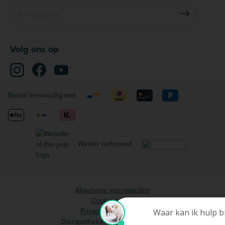
Volg ons op
Betaal eenvoudig met
Winkel vertrouwd
Algemene voorwaarden
Cookie beleid
Privacy voorwaarden
Dierapotheker.be © 2006 - 2026