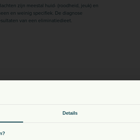
lachten zijn meestal huid- (roodheid, jeuk) en
meen en weinig specifiek. De diagnose
ultaten van een eliminatiedieet.
oeding, snacks, supplementen en meer voor uw dier
Details
Kies uw land:
n?