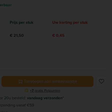
verbaar
Prijs per stuk
Uw korting per stuk
€ 21,50
€ 0,45
elheid: Voer de gewenste hoeveelheid in of gebruik de knoppe
Toevoegen aan winkelmandje
+7
gratis Petpunten
P
or 20u besteld:
vandaag verzonden*
rzending vanaf €59