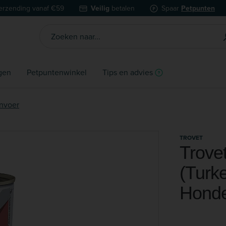
erzending vanaf €59
Veilig
betalen
Spaar
Petpunten
gen
Petpuntenwinkel
Tips en advies
nvoer
TROVET
Trove
(Turk
Hond