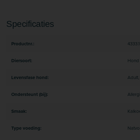
Specificaties
Productnr.:
4333.1
Diersoort:
Hond
Levensfase hond:
Adult,
Ondersteunt (bij):
Allerg
Smaak:
Kalko
Type voeding:
Natvo