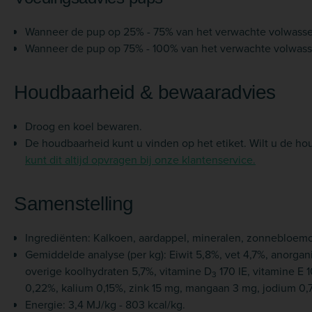
Wanneer de pup op 25% - 75% van het verwachte volwassen 
Wanneer de pup op 75% - 100% van het verwachte volwassen
Houdbaarheid & bewaaradvies
Droog en koel bewaren.
De houdbaarheid kunt u vinden op het etiket. Wilt u de h
kunt dit altijd opvragen bij onze klantenservice.
Samenstelling
Ingrediënten: Kalkoen, aardappel, mineralen, zonnebloemoli
Gemiddelde analyse (per kg): Eiwit 5,8%, vet 4,7%, anorgani
overige koolhydraten 5,7%, vitamine D
170 IE, vitamine E 
3
0,22%, kalium 0,15%, zink 15 mg, mangaan 3 mg, jodium 0,
Energie: 3,4 MJ/kg - 803 kcal/kg.