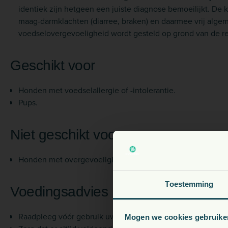
identiek zijn hetgeen een juiste diagnose bemoeilijkt. De k
maag-darmklachten (diarree, braken) en daarmee vrij alge
voedselovergevoeligheid wordt gesteld op grond van de res
Geschikt voor
Honden met voedselallergie of -intolerantie.
Pups.
Niet geschikt voor
Honden met overgevoeligheid voor eiwit van kalkoen.
V
Toestemming
Voedingsadvies
Raadpleeg vóór gebruik uw dierenarts.
Mogen we cookies gebruike