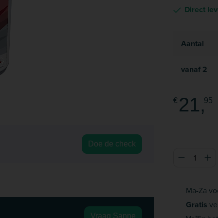
Direct le
Aantal
vanaf
2
21,
€
95
Doe de check
Producthoeve
Ma-Za vo
Gratis
ve
Vraag Sanne