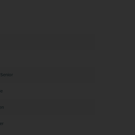
 Senior
ie
en
er