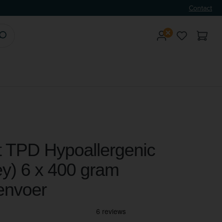
Contact
Je hebt 0 
t TPD Hypoallergenic
ey) 6 x 400 gram
envoer