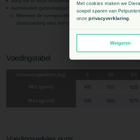
Zorg dat er altijd voldoende schoon en vers drinkwater besc
Met cookies maken we Dierapo
Aanbevolen gebruiksduur: 3 tot 8 weken bij voedselallergie
soepel sparen van Petpunten.
Wanneer de overgevoeligheidsverschijnselen verdwijnen,
onze
privacyverklaring
.
dieetvoeding voor een onbeperkte periode worden inge
Weigeren
Voedingstabel
Lichaamsgewicht (kg)
5
10
20
Min (gram)
415
700
1125
Max (gram)
515
850
1375
Voedingsadvies pups