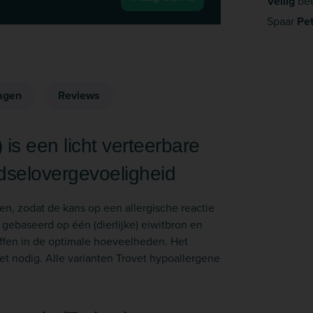
Veilig
bet
Spaar
Pe
agen
Reviews
is een licht verteerbare
dselovergevoeligheid
en, zodat de kans op een allergische reactie
 gebaseerd op één (dierlijke) eiwitbron en
offen in de optimale hoeveelheden. Het
t nodig. Alle varianten Trovet hypoallergene