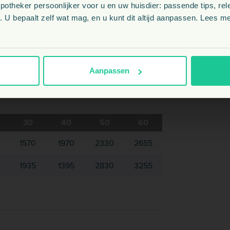
hikbaar is.
theker persoonlijker voor u en uw huisdier: passende tips, rel
BE
 en -intolerantie.
 U bepaalt zelf wat mag, en u kunt dit altijd aanpassen. Lees me
 kan Hypoallergenic (Turkey) als complete
zet.
NL
Aanpassen
30
40
50
60
1570
1970
2330
2655
1935
1395
2830
3255