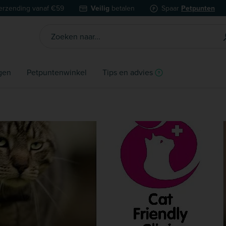
erzending vanaf €59
Veilig
betalen
Spaar
Petpunten
gen
Petpuntenwinkel
Tips en advies