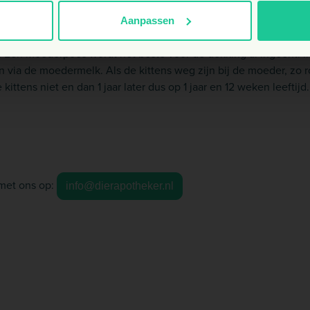
iekte voorkomen?
Aanpassen
kig standaard gevaccineerd tegen kattenziekte. Dit is zeer belan
Een moederpoes wordt het beste voor de dekking al ingeënt. Inc
en via de moedermelk. Als de kittens weg zijn bij de moeder, zo 
ittens niet en dan 1 jaar later dus op 1 jaar en 12 weken leeftijd
met ons op:
info@dierapotheker.nl