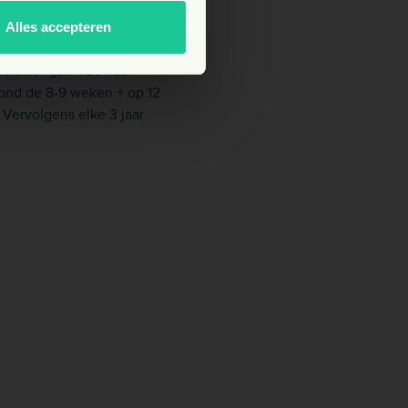
Alles accepteren
grijk om een ​​goede
lusief geeft ze haar
rond de 8-9 weken + op 12
. Vervolgens elke 3 jaar