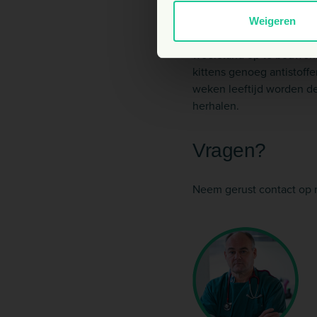
Hoe kan kattenz
Weigeren
In Nederland wordt geluk
weerstand op te bouwen. 
kittens genoeg antistoff
weken leeftijd worden de k
herhalen.
Vragen?
Neem gerust contact op 