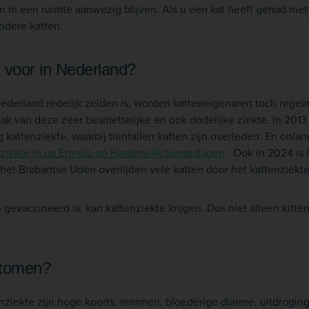
en in een ruimte aanwezig blijven. Als u een kat heeft gehad met
andere katten.
 voor in Nederland?
ederland redelijk zelden is, worden katteneigenaren toch regel
ak van deze zeer besmettelijke en ook dodelijke ziekte. In 2013 
 kattenziekte, waarbij tientallen katten zijn overleden. En onla
nziekte in oa Ermelo en Harderwijk toegeslagen
. Ook in 2024 is 
et Brabantse Uden overlijden vele katten door het kattenziekte 
gevaccineerd is, kan kattenziekte krijgen. Dus niet alleen kitt
ptomen?
iekte zijn hoge koorts, remmen, bloederige diarree, uitdroging