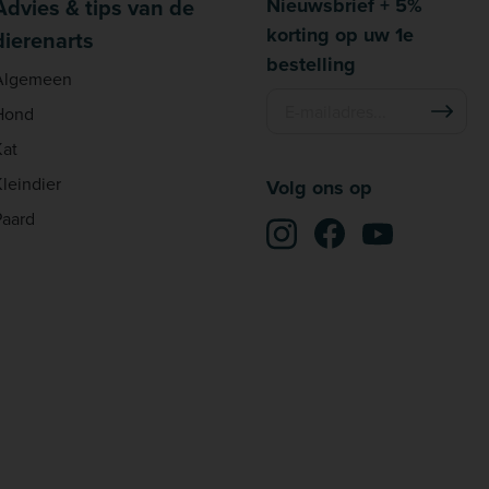
Advies & tips van de
Nieuwsbrief + 5%
korting op uw 1e
dierenarts
bestelling
Algemeen
Hond
Kat
Kleindier
Volg ons op
Paard